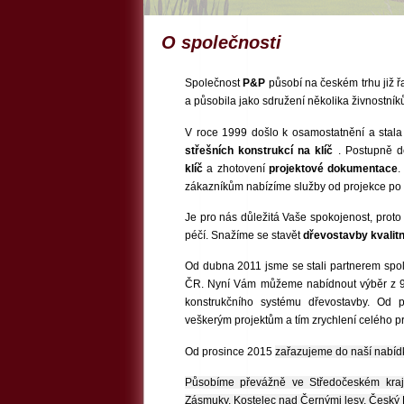
O společnosti
Společnost
P&P
působí na českém trhu již ř
a působila jako sdružení několika živnostník
V roce 1999 došlo k osamostatnění a stala
střešních konstrukcí na klíč
. Postupně d
klíč
a zhotovení
projektové dokumentace
.
zákazníkům nabízíme služby od projekce po r
Je pro nás důležitá Vaše spokojenost, prot
péčí. Snažíme se stavět
dřevostavby kvalitn
Od dubna 2011 jsme se stali partnerem spo
ČR. Nyní Vám můžeme nabídnout výběr z 95
konstrukčního systému dřevostavby. Od p
veškerým projektům a tím zrychlení celého pr
Od prosince 2015
zařazujeme do naší nabíd
Působíme převážně ve Středočeském kraji
Zásmuky, Kostelec nad Černými lesy, Český B