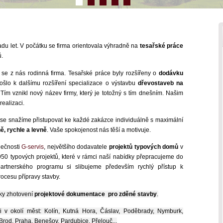
adu let. V počátku se firma orientovala výhradně na
tesařské práce
ů.
 se z nás rodinná firma. Tesařské práce byly rozšířeny o
dodávku
ošlo k dalšímu rozšíření specializace o výstavbu
dřevostaveb na
 Tím vznikl nový název firmy, který je totožný s tím dnešním. Našim
ealizaci.
o se snažíme přistupovat ke každé zakázce individuálně s maximální
ě, rychle a levně
. Vaše spokojenost nás těší a motivuje.
lečnosti
G-servis
, největšího dodavatele
projektů typových domů
v
0 typových projektů, které v rámci naší nabídky přepracujeme do
artnerského programu si slibujeme především rychlý přístup k
ocesu přípravy stavby.
ky zhotovení
projektové dokumentace pro zděné stavby
.
 v okolí měst: Kolín, Kutná Hora, Čáslav, Poděbrady, Nymburk,
rod, Praha, Benešov, Pardubice, Přelouč...