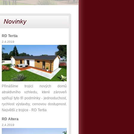
RD Tertia
2.4.2019
Přinášíme trojici nových domů
atraktivního vzhledu, které zároveň
splňují tyto tři podmínky - jednoduchost,
rychlost výstavby, cenovou dostupnost.
Největší z trojice - RD Tertia
RD Altera
2.4.2019