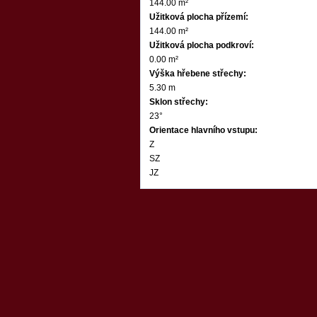
144.00 m²
Užitková plocha přízemí:
144.00 m²
Užitková plocha podkroví:
0.00 m²
Výška hřebene střechy:
5.30 m
Sklon střechy:
23°
Orientace hlavního vstupu:
Z
SZ
JZ