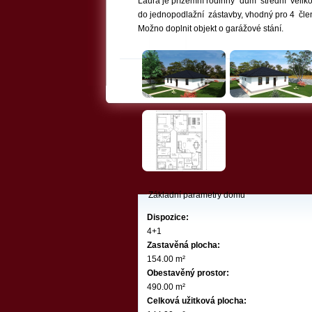
Laura je přízemní rodinný dům střední veliko
do jednopodlažní zástavby, vhodný pro 4 čl
Možno doplnit objekt o garážové stání.
Základní parametry domu
Dispozice:
4+1
Zastavěná plocha:
154.00 m²
Obestavěný prostor:
490.00 m²
Celková užitková plocha: